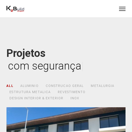
Projetos
c
|
ALL
ALUMINIO
CONSTRUCAO GERAL
METALURGIA
ESTRUTURA METALICA
REVESTIMENTO
DESIGN INTERIOR & EXTERIOR
INOX